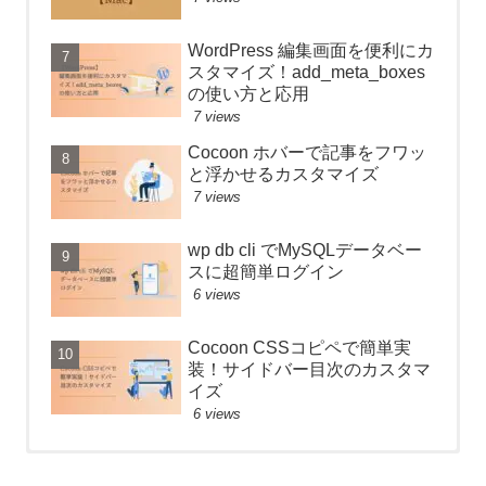
WordPress 編集画面を便利にカ
スタマイズ！add_meta_boxes
の使い方と応用
7 views
Cocoon ホバーで記事をフワッ
と浮かせるカスタマイズ
7 views
wp db cli でMySQLデータベー
スに超簡単ログイン
6 views
Cocoon CSSコピペで簡単実
装！サイドバー目次のカスタマ
イズ
6 views
【React】フォルダ構成のベス
Anaconda のアップデートが終
【React】フォルダ構成のベス