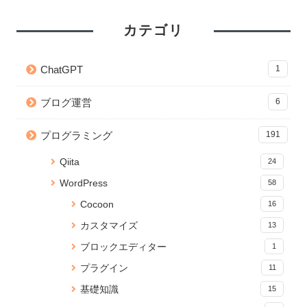
トプラクティス
わらないときの対処法
トプラクティス
53 views
26267 views
7 views
カテゴリ
【git】deletedファイルを git
【Python】Subprocessで別の
【Python】フォルダ内の全ファ
add する方法
ファイルを実行！同期・非同期
イルパスを再帰的に取得する方
ChatGPT
1
処理の検証
法
41 views
22882 views
5 views
ブログ運営
6
【Python】Subprocessで別の
【CSS】画像を横幅いっぱいに
【Python】CSVファイルの文字
ファイルを実行！同期・非同期
表示するテクニック
列をカンマ区切りの配列に変換
プログラミング
191
処理の検証
する
20004 views
36 views
5 views
Qiita
24
React プロジェクトの関数名や
Jupyter Notebook を「.py」の
wp db cli でMySQLデータベー
WordPress
58
ファイルの命名規則Tips
Pythonで実行可能なコードに変
スに超簡単ログイン
換する
31 views
Cocoon
16
5 views
16290 views
カスタマイズ
13
【JavaScript】iframeのコンテ
yml ファイルから Anaconda 仮
ポップアップ完了を親ページへ
ブロックエディター
1
ンツの読み込みが終わったらイ
想環境をつくる
安全に伝える方法
ベントを発火する
15967 views
5 views
プラグイン
11
25 views
基礎知識
15
【無料】ブラウザでPDFに透か
【JavaScript】iframeのコンテ
Node.js のバージョンアップ手