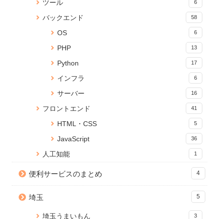
ツール
6
し文字を追加できる「PDF透か
ンツの読み込みが終わったらイ
順【Mac】
しメーカー」をリリース
ベントを発火する
5 views
バックエンド
58
20 views
15213 views
OS
6
Cocoon CSSコピペで簡単実
Anaconda のアップデートが終
Cannot connect to the Docker
PHP
13
装！サイドバー目次のカスタマ
わらないときの対処法
daemon でDockerコマンドが効
イズ
かないときの対処法
16 views
Python
17
5 views
14626 views
インフラ
6
Jupyter Notebookに現在のメモ
【Python】ファイルやフォルダ
Reactページの読み込みが終わ
サーバー
16
リ使用量を表示する
の存在を確認する方法
るまでの間ローディングを表示
15 views
4 views
する
フロントエンド
41
14094 views
HTML・CSS
5
PDFに画像（ロゴ）を貼ること
Anaconda のアップデートが終
React onClick イベントで引数
JavaScript
ができる無料Webサービス「ピ
わらないときの対処法
36
を渡す方法
タロゴPDFメーカー」を公開し
4 views
13502 views
人工知能
1
ました
14 views
便利サービスのまとめ
JavaScriptにおける変数の代入:
4
Node.js のバージョンアップ手
プリミティブ型とオブジェクト
【Python】PandasでSQLや
順【Mac】
型の違いと対策方法
Queryを実行する
埼玉
5
10912 views
4 views
11 views
埼玉うまいもん
3