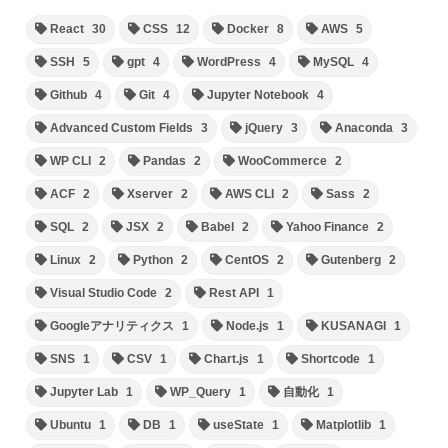
React
30
CSS
12
Docker
8
AWS
5
SSH
5
gpt
4
WordPress
4
MySQL
4
Github
4
Git
4
Jupyter Notebook
4
Advanced Custom Fields
3
jQuery
3
Anaconda
3
WP CLI
2
Pandas
2
WooCommerce
2
ACF
2
Xserver
2
AWS CLI
2
Sass
2
SQL
2
JSX
2
Babel
2
Yahoo Finance
2
Linux
2
Python
2
CentOS
2
Gutenberg
2
Visual Studio Code
2
Rest API
1
Googleアナリティクス
1
Node.js
1
KUSANAGI
1
SNS
1
CSV
1
Chart.js
1
Shortcode
1
Jupyter Lab
1
WP_Query
1
自動化
1
Ubuntu
1
DB
1
useState
1
Matplotlib
1