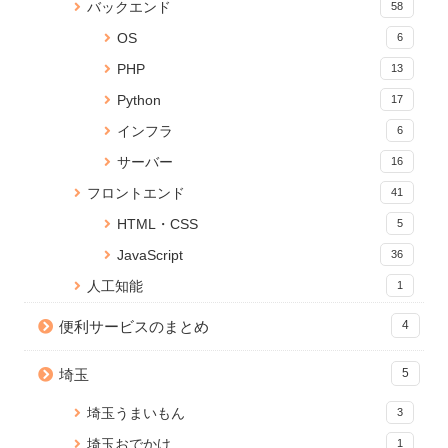
しメーカー」をリリース
ベントを発火する
2 views
バックエンド
58
19 views
15215 views
OS
6
xargsコマンドで標準出力をパ
Jupyter Notebookに現在のメモ
Cannot connect to the Docker
PHP
13
イプしてコマンドを実行
リ使用量を表示する
daemon でDockerコマンドが効
1 view
かないときの対処法
15 views
Python
17
14626 views
インフラ
6
【WordPress】KUSANAGIと
Anaconda のアップデートが終
Reactページの読み込みが終わ
PHPのバージョンアップ方法
サーバー
16
わらないときの対処法
るまでの間ローディングを表示
1 view
15 views
する
フロントエンド
41
14094 views
HTML・CSS
5
PDFに画像（ロゴ）を貼ること
PDFに画像（ロゴ）を貼ること
React onClick イベントで引数
ができる無料Webサービス「ピ
JavaScript
ができる無料Webサービス「ピ
36
を渡す方法
タロゴPDFメーカー」を公開し
タロゴPDFメーカー」を公開し
13502 views
人工知能
1
ました
ました
1 view
14 views
便利サービスのまとめ
4
Node.js のバージョンアップ手
【WordPress】SQL テーブルを
WordPress 編集画面を便利にカ
順【Mac】
結合して情報を取得する
スタマイズ！add_meta_boxes
埼玉
5
10914 views
1 view
の使い方と応用
13 views
埼玉うまいもん
3
埼玉おでかけ
1