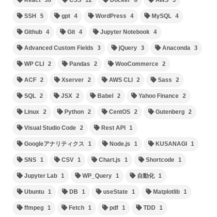
SSH
5
gpt
4
WordPress
4
MySQL
4
Github
4
Git
4
Jupyter Notebook
4
Advanced Custom Fields
3
jQuery
3
Anaconda
3
WP CLI
2
Pandas
2
WooCommerce
2
ACF
2
Xserver
2
AWS CLI
2
Sass
2
SQL
2
JSX
2
Babel
2
Yahoo Finance
2
Linux
2
Python
2
CentOS
2
Gutenberg
2
Visual Studio Code
2
Rest API
1
Googleアナリティクス
1
Node.js
1
KUSANAGI
1
SNS
1
CSV
1
Chart.js
1
Shortcode
1
Jupyter Lab
1
WP_Query
1
自動化
1
Ubuntu
1
DB
1
useState
1
Matplotlib
1
ffmpeg
1
Fetch
1
pdf
1
TDD
1