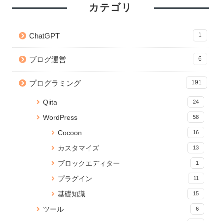
カテゴリ
【git】deletedファイルを git
【Python】Subprocessで別の
【CSS】画像を横幅いっぱいに
add する方法
ファイルを実行！同期・非同期
表示するテクニック
ChatGPT
1
処理の検証
41 views
2 views
22882 views
ブログ運営
6
【Python】Subprocessで別の
【JavaScript】iframeのコンテ
【CSS】画像を横幅いっぱいに
ファイルを実行！同期・非同期
ンツの読み込みが終わったらイ
表示するテクニック
プログラミング
191
処理の検証
ベントを発火する
20006 views
35 views
2 views
Qiita
24
React プロジェクトの関数名や
Jupyter Notebook を「.py」の
WordPress 編集画面を便利にカ
WordPress
58
ファイルの命名規則Tips
Pythonで実行可能なコードに変
スタマイズ！add_meta_boxes
換する
の使い方と応用
32 views
Cocoon
16
16290 views
2 views
カスタマイズ
13
【JavaScript】iframeのコンテ
yml ファイルから Anaconda 仮
Cocoon SNS フォローボタンを
ブロックエディター
1
ンツの読み込みが終わったらイ
想環境をつくる
カスタマイズ
ベントを発火する
15967 views
2 views
プラグイン
11
26 views
基礎知識
15
【無料】ブラウザでPDFに透か
【JavaScript】iframeのコンテ
【React】フォルダ構成のベス
ツール
6
し文字を追加できる「PDF透か
ンツの読み込みが終わったらイ
トプラクティス