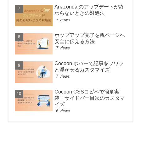
Anaconda のアップデートが終
わらないときの対処法
7 views
ポップアップ完了を親ページへ
安全に伝える方法
7 views
Cocoon ホバーで記事をフワッ
と浮かせるカスタマイズ
7 views
Cocoon CSSコピペで簡単実
装！サイドバー目次のカスタマ
イズ
6 views
【React】フォルダ構成のベス
Anaconda のアップデートが終
Node.js のバージョンアップ手
トプラクティス
わらないときの対処法
順【Mac】
52 views
26267 views
2 views