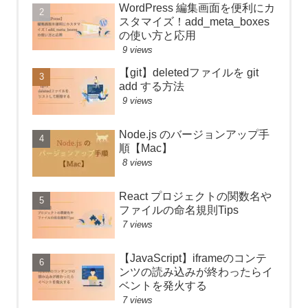
WordPress 編集画面を便利にカ
スタマイズ！add_meta_boxes
の使い方と応用
9 views
【git】deletedファイルを git
add する方法
9 views
Node.js のバージョンアップ手
順【Mac】
8 views
React プロジェクトの関数名や
ファイルの命名規則Tips
7 views
【JavaScript】iframeのコンテ
ンツの読み込みが終わったらイ
ベントを発火する
7 views