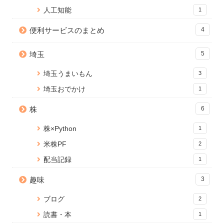
タロゴPDFメーカー」を公開し
4 views
13502 views
人工知能
1
ました
14 views
便利サービスのまとめ
JavaScriptにおける変数の代入:
4
Node.js のバージョンアップ手
プリミティブ型とオブジェクト
WordPress 編集画面を便利にカ
順【Mac】
型の違いと対策方法
スタマイズ！add_meta_boxes
埼玉
5
10912 views
4 views
の使い方と応用
11 views
埼玉うまいもん
3
埼玉おでかけ
1
株
6
株×Python
1
米株PF
2
配当記録
1
趣味
3
ブログ
2
読書・本
1