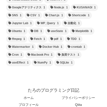
Googleアナリティクス
1
Node.js
1
KUSANAGI
1
SNS
1
CSV
1
Chart.js
1
Shortcode
1
Jupyter Lab
1
WP_Query
1
自動化
1
Ubuntu
1
DB
1
useState
1
Matplotlib
1
ffmpeg
1
Fetch
1
pdf
1
TDD
1
Watermarker
1
Docker Hub
1
crontab
1
Cron
1
Macbook Pro
1
負荷テスト
1
useEffect
1
NumPy
1
SQLite
1
たろのプログラミング日記
ホーム
プライバシーポリシー
プロフィール
Qiita