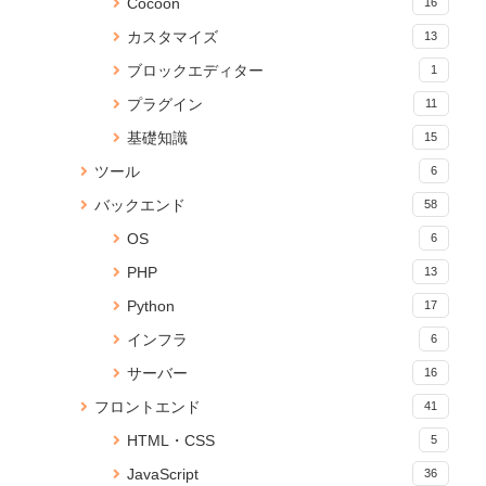
換する
31 views
Cocoon
16
5 views
16290 views
カスタマイズ
13
【JavaScript】iframeのコンテ
yml ファイルから Anaconda 仮
ポップアップ完了を親ページへ
ブロックエディター
1
ンツの読み込みが終わったらイ
想環境をつくる
安全に伝える方法
ベントを発火する
15967 views
5 views
プラグイン
11
25 views
基礎知識
15
【無料】ブラウザでPDFに透か
【JavaScript】iframeのコンテ
Node.js のバージョンアップ手
ツール
6
し文字を追加できる「PDF透か
ンツの読み込みが終わったらイ
順【Mac】
しメーカー」をリリース
ベントを発火する
5 views
バックエンド
58
19 views
15213 views
OS
6
Cocoon CSSコピペで簡単実
Anaconda のアップデートが終
Cannot connect to the Docker
PHP
13
装！サイドバー目次のカスタマ
わらないときの対処法
daemon でDockerコマンドが効
イズ
かないときの対処法
16 views
Python
17
5 views
14626 views
インフラ
6
Jupyter Notebookに現在のメモ
jQuery ページスクロールでコン
Reactページの読み込みが終わ
サーバー
16
リ使用量を表示する
テンツをふわっとフェードイン
るまでの間ローディングを表示
15 views
4 views
する
フロントエンド
41
14094 views
HTML・CSS
5
PDFに画像（ロゴ）を貼ること
【WordPress】SQL テーブルを
React onClick イベントで引数
JavaScript
ができる無料Webサービス「ピ
結合して情報を取得する
36
を渡す方法