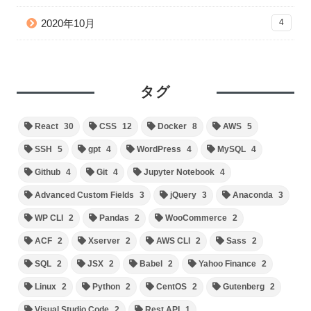
2020年10月
4
タグ
React
30
CSS
12
Docker
8
AWS
5
SSH
5
gpt
4
WordPress
4
MySQL
4
Github
4
Git
4
Jupyter Notebook
4
Advanced Custom Fields
3
jQuery
3
Anaconda
3
WP CLI
2
Pandas
2
WooCommerce
2
ACF
2
Xserver
2
AWS CLI
2
Sass
2
SQL
2
JSX
2
Babel
2
Yahoo Finance
2
Linux
2
Python
2
CentOS
2
Gutenberg
2
Visual Studio Code
2
Rest API
1