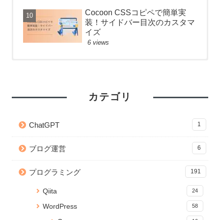
Cocoon CSSコピペで簡単実
装！サイドバー目次のカスタマ
イズ
6 views
【React】フォルダ構成のベス
Anaconda のアップデートが終
【React】フォルダ構成のベス
トプラクティス
わらないときの対処法
トプラクティス
53 views
26267 views
7 views
カテゴリ
【git】deletedファイルを git
【Python】Subprocessで別の
【Python】フォルダ内の全ファ
add する方法
ファイルを実行！同期・非同期
イルパスを再帰的に取得する方
ChatGPT
1
処理の検証
法
41 views
22881 views
5 views
ブログ運営
6
【Python】Subprocessで別の
【CSS】画像を横幅いっぱいに
【Python】CSVファイルの文字
ファイルを実行！同期・非同期
表示するテクニック
列をカンマ区切りの配列に変換
プログラミング
191
処理の検証
する
20004 views
35 views
5 views
Qiita
24
React プロジェクトの関数名や
Jupyter Notebook を「.py」の
wp db cli でMySQLデータベー
WordPress
58
ファイルの命名規則Tips
Pythonで実行可能なコードに変
スに超簡単ログイン