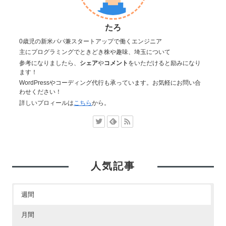
たろ
0歳児の新米パパ兼スタートアップで働くエンジニア
主にプログラミングでときどき株や趣味、埼玉について
参考になりましたら、
シェア
や
コメント
をいただけると励みになり
ます！
WordPressやコーディング代行も承っています。お気軽にお問い合
わせください！
詳しいプロィールは
こちら
から。
人気記事
週間
月間