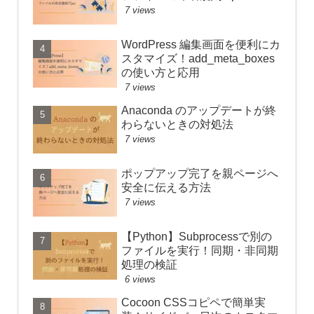
7 views
WordPress 編集画面を便利にカ
スタマイズ！add_meta_boxes
の使い方と応用
7 views
Anaconda のアップデートが終
わらないときの対処法
7 views
ポップアップ完了を親ページへ
安全に伝える方法
7 views
【Python】Subprocessで別の
ファイルを実行！同期・非同期
処理の検証
6 views
Cocoon CSSコピペで簡単実