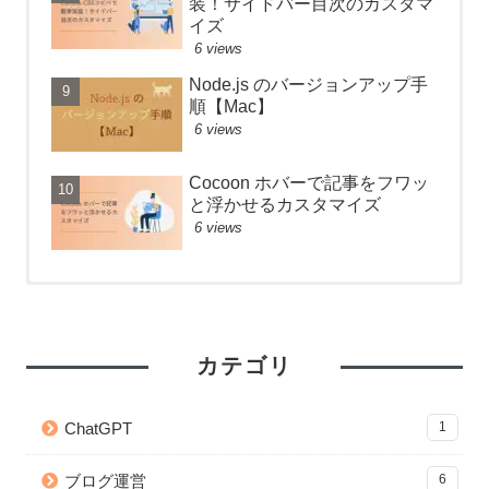
装！サイドバー目次のカスタマ
イズ
6 views
Node.js のバージョンアップ手
順【Mac】
6 views
Cocoon ホバーで記事をフワッ
と浮かせるカスタマイズ
6 views
【React】フォルダ構成のベス
Anaconda のアップデートが終
Cocoon SNS フォローボタンを
トプラクティス
わらないときの対処法
カスタマイズ
50 views
26267 views
2 views
カテゴリ
【git】deletedファイルを git
【Python】Subprocessで別の
【Lambda】Python で function
add する方法
ファイルを実行！同期・非同期
URLs の POST データを取得し
ChatGPT
1
処理の検証
てみた
41 views
22882 views
1 view
ブログ運営
6