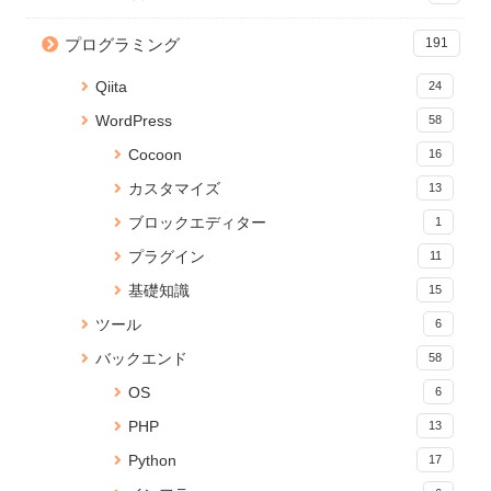
【Python】Subprocessで別の
【CSS】画像を横幅いっぱいに
【WordPress】KUSANAGIと
ファイルを実行！同期・非同期
表示するテクニック
PHPのバージョンアップ方法
プログラミング
191
処理の検証
20004 views
1 view
35 views
Qiita
24
React プロジェクトの関数名や
Jupyter Notebook を「.py」の
【2021年1月9日放送】アド街
WordPress
58
ファイルの命名規則Tips
Pythonで実行可能なコードに変
「ハッピーな埼玉」まとめ
換する
32 views
1 view
Cocoon
16
16290 views
カスタマイズ
13
【JavaScript】iframeのコンテ
React プロジェクトの関数名や
yml ファイルから Anaconda 仮
ブロックエディター
1
ンツの読み込みが終わったらイ
ファイルの命名規則Tips
想環境をつくる
ベントを発火する
1 view
15967 views
プラグイン
11
24 views
基礎知識
15
【無料】ブラウザでPDFに透か
【無料】ブラウザでPDFに透か
【JavaScript】iframeのコンテ
ツール
6
し文字を追加できる「PDF透か
し文字を追加できる「PDF透か
ンツの読み込みが終わったらイ
しメーカー」をリリース
しメーカー」をリリース
ベントを発火する
バックエンド
58
1 view
19 views
15213 views
OS
6
【Python】Subprocessで別の
Jupyter Notebookに現在のメモ
Cannot connect to the Docker
PHP
13
ファイルを実行！同期・非同期
リ使用量を表示する
daemon でDockerコマンドが効
処理の検証
かないときの対処法
15 views
Python
17
1 view
14626 views