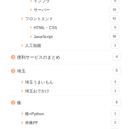
インフラ
6
Anaconda のアップデートが終
【ACF】add_sub_row 関数で
Reactページの読み込みが終わ
サーバー
16
わらないときの対処法
入れ子になった繰り返しフィー
るまでの間ローディングを表示
ルドに値を追加
15 views
する
フロントエンド
41
1 view
14094 views
HTML・CSS
5
PDFに画像（ロゴ）を貼ること
【ポートフォリオ】米国株記録
React onClick イベントで引数
JavaScript
ができる無料Webサービス「ピ
36
2021.02.16
を渡す方法
タロゴPDFメーカー」を公開し
1 view
13502 views
人工知能
1
ました
13 views
便利サービスのまとめ
4
xargsコマンドで標準出力をパ
Node.js のバージョンアップ手
Jupyter Notebook を「.py」の
イプしてコマンドを実行
順【Mac】
Pythonで実行可能なコードに変
1 view
埼玉
5
10912 views
換する
11 views
埼玉うまいもん
3
埼玉おでかけ
1
株
6
株×Python
1
米株PF
2