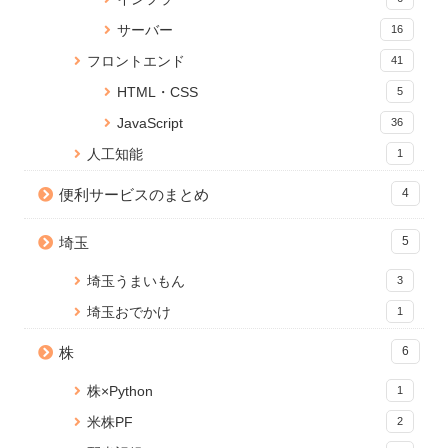
Jupyter Notebookに現在のメモ
jQuery ページスクロールでコン
Reactページの読み込みが終わ
サーバー
16
リ使用量を表示する
テンツをふわっとフェードイン
るまでの間ローディングを表示
15 views
4 views
する
フロントエンド
41
14094 views
HTML・CSS
5
PDFに画像（ロゴ）を貼ること
【Python】ファイルやフォルダ
React onClick イベントで引数
JavaScript
ができる無料Webサービス「ピ
の存在を確認する方法
36
を渡す方法
タロゴPDFメーカー」を公開し
4 views
13502 views
人工知能
1
ました
14 views
便利サービスのまとめ
JavaScriptにおける変数の代入:
4
Node.js のバージョンアップ手
プリミティブ型とオブジェクト
【Python】PandasでSQLや
順【Mac】
型の違いと対策方法
Queryを実行する
埼玉
5
10912 views
4 views
11 views
埼玉うまいもん
3
埼玉おでかけ
1
株
6
株×Python
1
米株PF
2