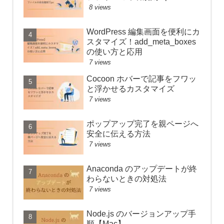
8 views
WordPress 編集画面を便利にカ
スタマイズ！add_meta_boxes
の使い方と応用
7 views
Cocoon ホバーで記事をフワッ
と浮かせるカスタマイズ
7 views
ポップアップ完了を親ページへ
安全に伝える方法
7 views
Anaconda のアップデートが終
わらないときの対処法
7 views
Node.js のバージョンアップ手
順【Mac】