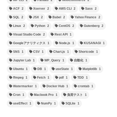
ACF
2
Xserver
2
AWS CLI
2
Sass
2
SQL
2
JSX
2
Babel
2
Yahoo Finance
2
Linux
2
Python
2
CentOS
2
Gutenberg
2
Visual Studio Code
2
Rest API
1
Googleアナリティクス
1
Node.js
1
KUSANAGI
1
SNS
1
CSV
1
Chart.js
1
Shortcode
1
Jupyter Lab
1
WP_Query
1
自動化
1
Ubuntu
1
DB
1
useState
1
Matplotlib
1
ffmpeg
1
Fetch
1
pdf
1
TDD
1
Watermarker
1
Docker Hub
1
crontab
1
Cron
1
Macbook Pro
1
負荷テスト
1
useEffect
1
NumPy
1
SQLite
1