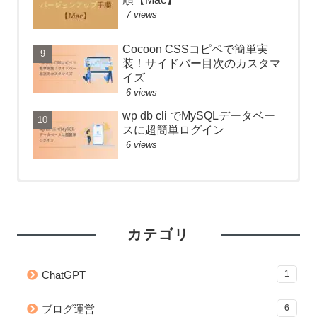
7 views
Cocoon CSSコピペで簡単実
装！サイドバー目次のカスタマ
イズ
6 views
wp db cli でMySQLデータベー
スに超簡単ログイン
6 views
【React】フォルダ構成のベス
Anaconda のアップデートが終
【React】フォルダ構成のベス
トプラクティス
わらないときの対処法
トプラクティス
53 views
26267 views
7 views
カテゴリ
【git】deletedファイルを git
【Python】Subprocessで別の
Cocoon CSSコピペで簡単実
add する方法
ファイルを実行！同期・非同期
装！サイドバー目次のカスタマ
ChatGPT
1
処理の検証
イズ
41 views
22881 views
5 views
ブログ運営
6