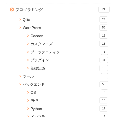
【Python】Subprocessで別の
【CSS】画像を横幅いっぱいに
Node.js のバージョンアップ手
ファイルを実行！同期・非同期
表示するテクニック
順【Mac】
プログラミング
191
処理の検証
20004 views
5 views
35 views
Qiita
24
React プロジェクトの関数名や
Jupyter Notebook を「.py」の
【Python】フォルダ内の全ファ
WordPress
58
ファイルの命名規則Tips
Pythonで実行可能なコードに変
イルパスを再帰的に取得する方
換する
法
31 views
Cocoon
16
16290 views
5 views
カスタマイズ
13
【JavaScript】iframeのコンテ
yml ファイルから Anaconda 仮
【Python】CSVファイルの文字
ブロックエディター
1
ンツの読み込みが終わったらイ
想環境をつくる
列をカンマ区切りの配列に変換
ベントを発火する
する
15967 views
プラグイン
11
25 views
5 views
基礎知識
15
【無料】ブラウザでPDFに透か
【JavaScript】iframeのコンテ
ポップアップ完了を親ページへ
ツール
6
し文字を追加できる「PDF透か
ンツの読み込みが終わったらイ
安全に伝える方法
しメーカー」をリリース
ベントを発火する
バックエンド
5 views
58
19 views
15213 views
OS
6
Anaconda のアップデートが終
Cannot connect to the Docker
wp db cli でMySQLデータベー
PHP
13
わらないときの対処法
daemon でDockerコマンドが効
スに超簡単ログイン
かないときの対処法
16 views
5 views
Python
17
14626 views
インフラ
6