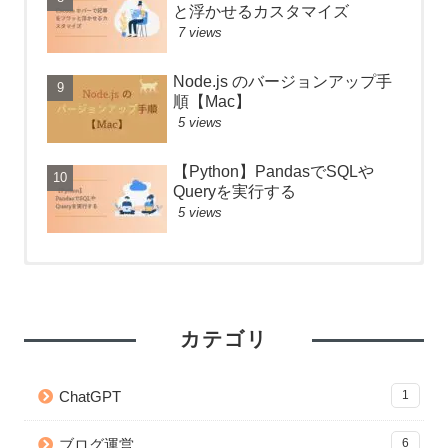
と浮かせるカスタマイズ
7 views
Node.js のバージョンアップ手
順【Mac】
5 views
【Python】PandasでSQLや
Queryを実行する
5 views
【React】フォルダ構成のベス
Anaconda のアップデートが終
【React】フォルダ構成のベス
トプラクティス
わらないときの対処法
トプラクティス
52 views
26265 views
7 views
カテゴリ
【git】deletedファイルを git
【Python】Subprocessで別の
WordPress 編集画面を便利にカ
add する方法
ファイルを実行！同期・非同期
スタマイズ！add_meta_boxes
ChatGPT
1
処理の検証
の使い方と応用
43 views
22881 views
4 views
ブログ運営
6