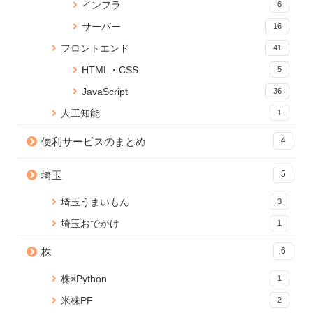
インフラ
6
Anaconda のアップデートが終
Cocoon CSSコピペで簡単実
Reactページの読み込みが終わ
サーバー
16
わらないときの対処法
装！サイドバー目次のカスタマ
るまでの間ローディングを表示
イズ
16 views
する
フロントエンド
41
3 views
14094 views
HTML・CSS
5
PDFに画像（ロゴ）を貼ること
【JavaScript】localforage でキ
React onClick イベントで引数
JavaScript
ができる無料Webサービス「ピ
36
ーの存在を確認する方法
を渡す方法
タロゴPDFメーカー」を公開し
3 views
13502 views
人工知能
1
ました
16 views
便利サービスのまとめ
4
【Python】Subprocessで別の
Node.js のバージョンアップ手
【Python】PandasでSQLや
ファイルを実行！同期・非同期
順【Mac】
Queryを実行する
処理の検証
埼玉
5
10910 views
11 views
3 views
埼玉うまいもん
3
埼玉おでかけ
1
株
6
株×Python
1
米株PF
2