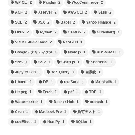
WP CLI
2
Pandas
2
WooCommerce
2
ACF
2
Xserver
2
AWS CLI
2
Sass
2
SQL
2
JSX
2
Babel
2
Yahoo Finance
2
Linux
2
Python
2
CentOS
2
Gutenberg
2
Visual Studio Code
2
Rest API
1
Googleアナリティクス
1
Node.js
1
KUSANAGI
1
SNS
1
CSV
1
Chart.js
1
Shortcode
1
Jupyter Lab
1
WP_Query
1
自動化
1
Ubuntu
1
DB
1
useState
1
Matplotlib
1
ffmpeg
1
Fetch
1
pdf
1
TDD
1
Watermarker
1
Docker Hub
1
crontab
1
Cron
1
Macbook Pro
1
負荷テスト
1
useEffect
1
NumPy
1
SQLite
1