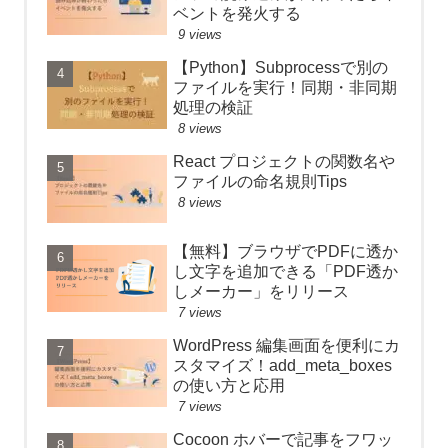
ベントを発火する
9 views
【Python】Subprocessで別の
ファイルを実行！同期・非同期
処理の検証
8 views
React プロジェクトの関数名や
ファイルの命名規則Tips
8 views
【無料】ブラウザでPDFに透か
し文字を追加できる「PDF透か
しメーカー」をリリース
7 views
WordPress 編集画面を便利にカ
スタマイズ！add_meta_boxes
の使い方と応用
7 views
Cocoon ホバーで記事をフワッ