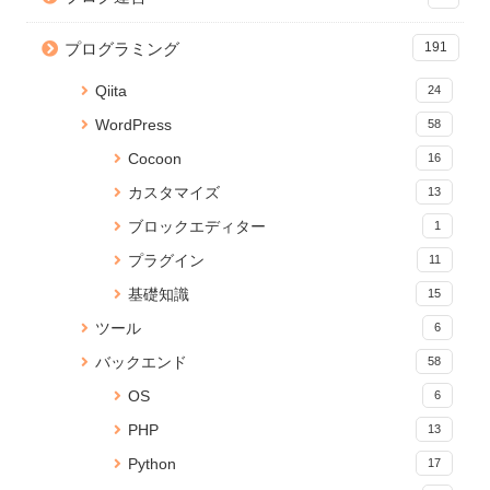
【Python】Subprocessで別の
【CSS】画像を横幅いっぱいに
【git】deletedファイルを git
ファイルを実行！同期・非同期
表示するテクニック
add する方法
プログラミング
191
処理の検証
20004 views
4 views
36 views
Qiita
24
React プロジェクトの関数名や
Jupyter Notebook を「.py」の
【JavaScript】iframeのコンテ
WordPress
58
ファイルの命名規則Tips
Pythonで実行可能なコードに変
ンツの読み込みが終わったらイ
換する
ベントを発火する
31 views
Cocoon
16
16289 views
4 views
カスタマイズ
13
【JavaScript】iframeのコンテ
yml ファイルから Anaconda 仮
Node.js のバージョンアップ手
ブロックエディター
1
ンツの読み込みが終わったらイ
想環境をつくる
順【Mac】
ベントを発火する
15967 views
4 views
プラグイン
11
25 views
基礎知識
15
Jupyter Notebookに現在のメモ
【JavaScript】iframeのコンテ
jQuery ページスクロールでコン
ツール
6
リ使用量を表示する
ンツの読み込みが終わったらイ
テンツをふわっとフェードイン
ベントを発火する
19 views
3 views
バックエンド
58
15213 views
OS
6
【無料】ブラウザでPDFに透か
【Python】CSVファイルの文字
Cannot connect to the Docker
PHP
13
し文字を追加できる「PDF透か
列をカンマ区切りの配列に変換
daemon でDockerコマンドが効
しメーカー」をリリース
する
かないときの対処法
Python
17
19 views
3 views
14626 views