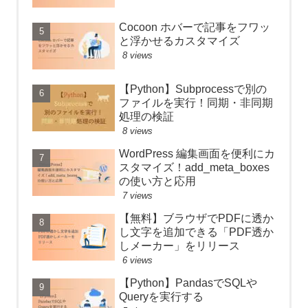
Cocoon ホバーで記事をフワッ
と浮かせるカスタマイズ
8 views
【Python】Subprocessで別の
ファイルを実行！同期・非同期
処理の検証
8 views
WordPress 編集画面を便利にカ
スタマイズ！add_meta_boxes
の使い方と応用
7 views
【無料】ブラウザでPDFに透か
し文字を追加できる「PDF透か
しメーカー」をリリース
6 views
【Python】PandasでSQLや
Queryを実行する