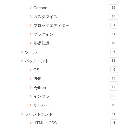
ファイルの命名規則Tips
Pythonで実行可能なコードに変
ファイルを実行！同期・非同期
換する
33 views
Cocoon
処理の検証
16
16289 views
4 views
カスタマイズ
13
【JavaScript】iframeのコンテ
yml ファイルから Anaconda 仮
Anaconda のアップデートが終
ブロックエディター
1
ンツの読み込みが終わったらイ
想環境をつくる
わらないときの対処法
ベントを発火する
15965 views
プラグイン
11
3 views
27 views
基礎知識
15
Jupyter Notebookに現在のメモ
【JavaScript】iframeのコンテ
Cocoon ホバーで記事をフワッ
ツール
6
リ使用量を表示する
ンツの読み込みが終わったらイ
と浮かせるカスタマイズ
ベントを発火する
20 views
バックエンド
3 views
58
15212 views
OS
6
【無料】ブラウザでPDFに透か
Cannot connect to the Docker
【自動更新】Qiita トレンド記
PHP
13
し文字を追加できる「PDF透か
daemon でDockerコマンドが効
事【2021年02月06日】
しメーカー」をリリース
かないときの対処法
2 views
Python
17
19 views
14625 views
インフラ
6
PDFに画像（ロゴ）を貼ること
ショートコードでChartJSのグ
Reactページの読み込みが終わ
サーバー
16
ができる無料Webサービス「ピ
ラフを表示するプラグインを作
るまでの間ローディングを表示
タロゴPDFメーカー」を公開し
りました
する
フロントエンド
41
ました
2 views
14094 views
HTML・CSS
5
18 views
Reactページの読み込みが終わ