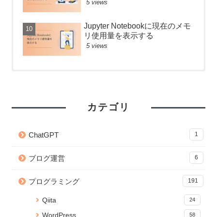
5 views
Jupyter Notebookに現在のメモ
リ使用量を表示する
5 views
【React】フォルダ構成のベス
Anaconda のアップデートが終
【React】フォルダ構成のベス
トプラクティス
わらないときの対処法
トプラクティス
48 views
26263 views
6 views
カテゴリ
【git】deletedファイルを git
【Python】Subprocessで別の
【JavaScript】iframeのコンテ
add する方法
ファイルを実行！同期・非同期
ンツの読み込みが終わったらイ
ChatGPT
1
処理の検証
ベントを発火する
42 views
22881 views
4 views
ブログ運営
6
【Python】Subprocessで別の
【CSS】画像を横幅いっぱいに
WordPress 編集画面を便利にカ
ファイルを実行！同期・非同期
表示するテクニック
スタマイズ！add_meta_boxes
プログラミング
191
処理の検証
の使い方と応用
20003 views
39 views
4 views
Qiita
24
React プロジェクトの関数名や
Jupyter Notebook を「.py」の
【Python】Subprocessで別の
WordPress
58