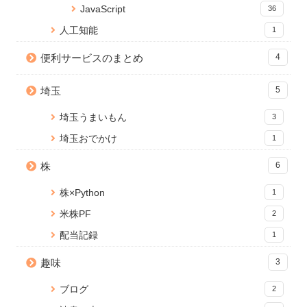
React onClick イベントで引数
JavaScript
36
Anaconda のアップデートが終
るまでの間ローディングを表示
を渡す方法
わらないときの対処法
する
13501 views
人工知能
1
15 views
2 views
便利サービスのまとめ
4
Node.js のバージョンアップ手
【Docker】ローカル環境に
【React】フォルダ構成と各フ
順【Mac】
Jupyter Lab（notebook）を 構
ォルダの用途まとめ
埼玉
築する
5
10906 views
11 views
2 views
埼玉うまいもん
3
埼玉おでかけ
1
株
6
株×Python
1
米株PF
2
配当記録
1
趣味
3
ブログ
2