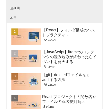
全期間
本日
【React】フォルダ構成のベス
トプラクティス
12 views
【JavaScript】iframeのコンテ
ンツの読み込みが終わったらイ
ベントを発火する
11 views
【git】deletedファイルを git
add する方法
10 views
React プロジェクトの関数名や
ファイルの命名規則Tips
8 views