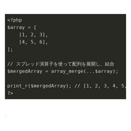
<?php
$array
=
[
[
1
,
2
,
3
]
,
[
4
,
5
,
6
]
,
]
;
// スプレッド演算子を使って配列を展開し、結合
$mergedArray
=
array_merge
(
.
.
.
$array
)
;
print_r
(
$mergedArray
)
;
// [1, 2, 3, 4, 5, 
?>