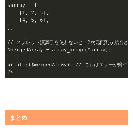
$array
=
[
[
1
,
2
,
3
]
,
[
4
,
5
,
6
]
,
]
;
// スプレッド演算子を使わないと、2次元配列が結合さ
$mergedArray
=
array_merge
(
$array
)
;
print_r
(
$mergedArray
)
;
// これはエラーが発生し
?>
まとめ