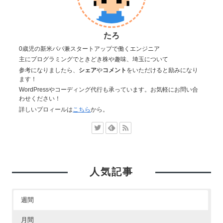
たろ
0歳児の新米パパ兼スタートアップで働くエンジニア
主にプログラミングでときどき株や趣味、埼玉について
参考になりましたら、
シェア
や
コメント
をいただけると励みになり
ます！
WordPressやコーディング代行も承っています。お気軽にお問い合
わせください！
詳しいプロィールは
こちら
から。
人気記事
週間
月間