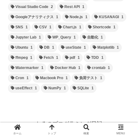
Visual Studio Code
2
Rest API
1
Googleアナリティクス
1
Node.js
1
KUSANAGI
1
SNS
1
CSV
1
Chart.js
1
Shortcode
1
Jupyter Lab
1
WP_Query
1
自動化
1
Ubuntu
1
DB
1
useState
1
Matplotlib
1
ffmpeg
1
Fetch
1
pdf
1
TDD
1
Watermarker
1
Docker Hub
1
crontab
1
Cron
1
Macbook Pro
1
負荷テスト
1
useEffect
1
NumPy
1
SQLite
1
たろのプログラミング日記
ホーム
プライバシーポリシー
ホーム
トップ
検索
MENU