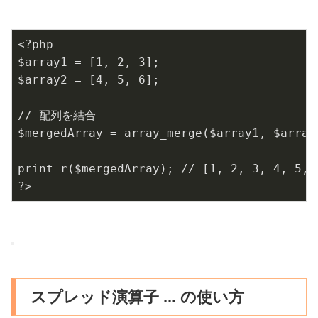
<?php
$array1
=
[
1
,
2
,
3
]
;
$array2
=
[
4
,
5
,
6
]
;
// 配列を結合
$mergedArray
=
array_merge
(
$array1
,
$array
print_r
(
$mergedArray
)
;
// [1, 2, 3, 4, 5, 
?>
スプレッド演算子 ... の使い方