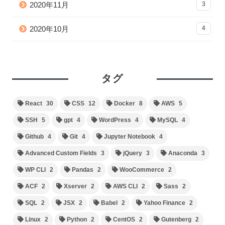
2020年11月
3
2020年10月
4
タグ
React
30
CSS
12
Docker
8
AWS
5
SSH
5
gpt
4
WordPress
4
MySQL
4
Github
4
Git
4
Jupyter Notebook
4
Advanced Custom Fields
3
jQuery
3
Anaconda
3
WP CLI
2
Pandas
2
WooCommerce
2
ACF
2
Xserver
2
AWS CLI
2
Sass
2
SQL
2
JSX
2
Babel
2
Yahoo Finance
2
Linux
2
Python
2
CentOS
2
Gutenberg
2