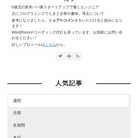
0歳児の新米パパ兼スタートアップで働くエンジニア
主にプログラミングでときどき株や趣味、埼玉について
参考になりましたら、
シェア
や
コメント
をいただけると励みになり
ます！
WordPressやコーディング代行も承っています。お気軽にお問い合
わせください！
詳しいプロィールは
こちら
から。
人気記事
週間
月間
全期間
本日