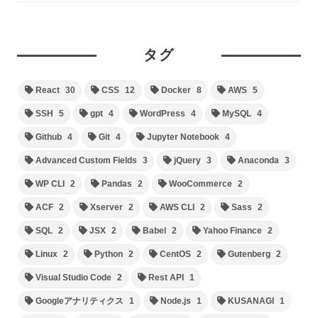
タグ
React
30
CSS
12
Docker
8
AWS
5
SSH
5
gpt
4
WordPress
4
MySQL
4
Github
4
Git
4
Jupyter Notebook
4
Advanced Custom Fields
3
jQuery
3
Anaconda
3
WP CLI
2
Pandas
2
WooCommerce
2
ACF
2
Xserver
2
AWS CLI
2
Sass
2
SQL
2
JSX
2
Babel
2
Yahoo Finance
2
Linux
2
Python
2
CentOS
2
Gutenberg
2
Visual Studio Code
2
Rest API
1
Googleアナリティクス
1
Node.js
1
KUSANAGI
1