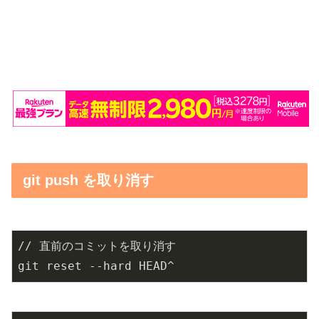
git push を取り消す
// 直前のコミットを取り消す

git reset --hard HEAD^