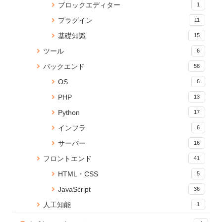
ブロックエディター
1
ンツの読み込みが終わったらイ
想環境をつくる
カスタマイズ
ベントを発火する
15967 views
2 views
プラグイン
11
26 views
基礎知識
15
【無料】ブラウザでPDFに透か
【JavaScript】iframeのコンテ
【React】フォルダ構成のベス
ツール
6
し文字を追加できる「PDF透か
ンツの読み込みが終わったらイ
トプラクティス
しメーカー」をリリース
ベントを発火する
2 views
バックエンド
58
19 views
15215 views
OS
6
xargsコマンドで標準出力をパ
Anaconda のアップデートが終
Cannot connect to the Docker
PHP
13
イプしてコマンドを実行
わらないときの対処法
daemon でDockerコマンドが効
1 view
かないときの対処法
15 views
Python
17
14626 views
インフラ
6
【WordPress】KUSANAGIと
Jupyter Notebookに現在のメモ
Reactページの読み込みが終わ
PHPのバージョンアップ方法
サーバー
16
リ使用量を表示する
るまでの間ローディングを表示
1 view
15 views
する
フロントエンド
41
14094 views
HTML・CSS
5
PDFに画像（ロゴ）を貼ること
PDFに画像（ロゴ）を貼ること
React onClick イベントで引数
ができる無料Webサービス「ピ
JavaScript
ができる無料Webサービス「ピ
36
を渡す方法
タロゴPDFメーカー」を公開し
タロゴPDFメーカー」を公開し
13502 views
人工知能
1
ました
ました
1 view
14 views