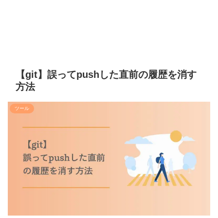
【git】誤ってpushした直前の履歴を消す
方法
ツール