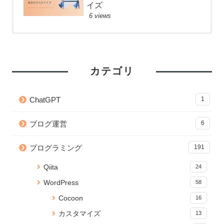
イズ
6 views
【React】フォルダ構成のベス
Anaconda のアップデートが終
Node.js のバージョンアップ手
トプラクティス
わらないときの対処法
順【Mac】
52 views
26267 views
2 views
カテゴリ
【git】deletedファイルを git
【Python】Subprocessで別の
【CSS】画像を横幅いっぱいに
add する方法
ファイルを実行！同期・非同期
表示するテクニック
ChatGPT
1
処理の検証
41 views
2 views
22882 views
ブログ運営
6
【Python】Subprocessで別の
【JavaScript】iframeのコンテ
【CSS】画像を横幅いっぱいに
ファイルを実行！同期・非同期
ンツの読み込みが終わったらイ
表示するテクニック
プログラミング
191
処理の検証
ベントを発火する
20006 views
35 views
2 views
Qiita
24
React プロジェクトの関数名や
Jupyter Notebook を「.py」の
WordPress 編集画面を便利にカ
WordPress
58
ファイルの命名規則Tips
Pythonで実行可能なコードに変
スタマイズ！add_meta_boxes
換する
の使い方と応用
32 views
Cocoon
16
16290 views
2 views
カスタマイズ
13
【JavaScript】iframeのコンテ
yml ファイルから Anaconda 仮
Cocoon SNS フォローボタンを