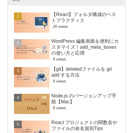
【React】フォルダ構成のベス
トプラクティス
20 views
WordPress 編集画面を便利にカ
スタマイズ！add_meta_boxes
の使い方と応用
9 views
【git】deletedファイルを git
add する方法
9 views
Node.js のバージョンアップ手
順【Mac】
8 views
React プロジェクトの関数名や
ファイルの命名規則Tips