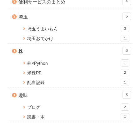
便利サービスのまとめ
4
Node.js のバージョンアップ手
【WordPress】SQL テーブルを
WordPress 編集画面を便利にカ
順【Mac】
結合して情報を取得する
スタマイズ！add_meta_boxes
埼玉
5
10914 views
1 view
の使い方と応用
13 views
埼玉うまいもん
3
埼玉おでかけ
1
株
6
株×Python
1
米株PF
2
配当記録
1
趣味
3
ブログ
2
読書・本
1