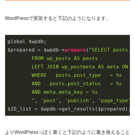
WordPressで実装すると下記のようになります。
global $wpdb;

$prepared = $wpdb->
prepare
(
"SELECT posts.I
 	FROM wp_posts AS posts

      	LEFT JOIN wp_postmeta AS meta ON posts.ID = meta.post_id

      	WHERE   posts.post_type   = %s

      	AND   posts.post_status   = %s

      	AND meta.meta_key = %s

      	"
, 
'post'
, 
'publish'
, 
'page_type'
)

$ID_list = $wpdb->get_results($prepared);
よりWordPressっぽく書くと下記のように書き換えること