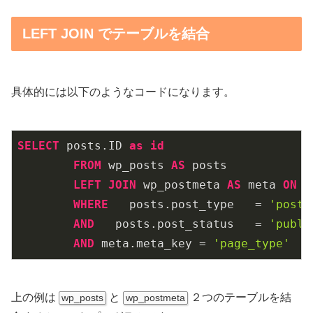
LEFT JOIN でテーブルを結合
具体的には以下のようなコードになります。
SELECT
 posts.ID 
as
id
FROM
 wp_posts 
AS
 posts

LEFT
JOIN
 wp_postmeta 
AS
 meta 
ON
 p
WHERE
   posts.post_type   = 
'post'
AND
   posts.post_status   = 
'publi
AND
 meta.meta_key = 
'page_type'
上の例は
と
２つのテーブルを結
wp_posts
wp_postmeta