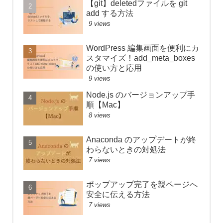
【git】deletedファイルを git
add する方法
9 views
WordPress 編集画面を便利にカ
スタマイズ！add_meta_boxes
の使い方と応用
9 views
Node.js のバージョンアップ手
順【Mac】
8 views
Anaconda のアップデートが終
わらないときの対処法
7 views
ポップアップ完了を親ページへ
安全に伝える方法
7 views