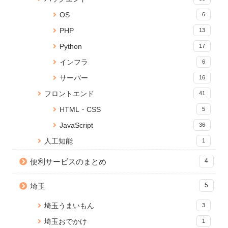
19 views
15215 views
OS
6
【Lambda】Python で function
Anaconda のアップデートが終
Cannot connect to the Docker
PHP
13
URLs の POST データを取得し
わらないときの対処法
daemon でDockerコマンドが効
てみた
かないときの対処法
15 views
Python
17
1 view
14626 views
インフラ
6
Jupyter Notebookに現在のメモ
Cocoon ホバーで記事をフワッ
Reactページの読み込みが終わ
サーバー
16
リ使用量を表示する
と浮かせるカスタマイズ
るまでの間ローディングを表示
15 views
1 view
する
フロントエンド
41
14094 views
HTML・CSS
5
PDFに画像（ロゴ）を貼ること
【ACF】add_sub_row 関数で
React onClick イベントで引数
JavaScript
ができる無料Webサービス「ピ
入れ子になった繰り返しフィー
36
を渡す方法
タロゴPDFメーカー」を公開し
ルドに値を追加
13502 views
人工知能
1
ました
1 view
14 views
便利サービスのまとめ
4
【無料】ブラウザでPDFに透か
Node.js のバージョンアップ手
WordPress 編集画面を便利にカ
し文字を追加できる「PDF透か
順【Mac】
スタマイズ！add_meta_boxes
しメーカー」をリリース
埼玉
5
10914 views
の使い方と応用
1 view
13 views
埼玉うまいもん
3
埼玉おでかけ
1