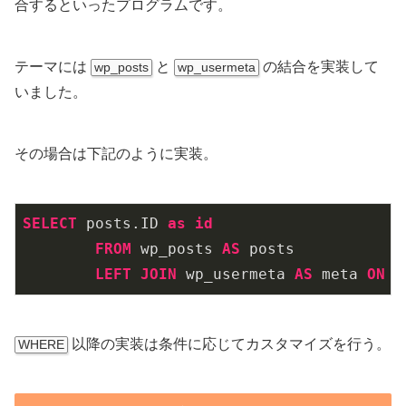
合するといったプログラムです。
テーマには
と
の結合を実装して
wp_posts
wp_usermeta
いました。
その場合は下記のように実装。
SELECT
 posts.ID 
as
id
FROM
 wp_posts 
AS
 posts

LEFT
JOIN
 wp_usermeta 
AS
 meta 
ON
 p
以降の実装は条件に応じてカスタマイズを行う。
WHERE