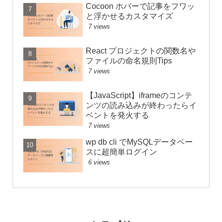
Cocoon ホバーで記事をフワッ
と浮かせるカスタマイズ
7 views
React プロジェクトの関数名や
ファイルの命名規則Tips
7 views
【JavaScript】iframeのコンテ
ンツの読み込みが終わったらイ
ベントを発火する
7 views
wp db cli でMySQLデータベー
スに超簡単ログイン
6 views
【React】フォルダ構成のベス
Anaconda のアップデートが終
Cocoon SNS フォローボタンを
トプラクティス
わらないときの対処法
カスタマイズ
52 views
26267 views
2 views