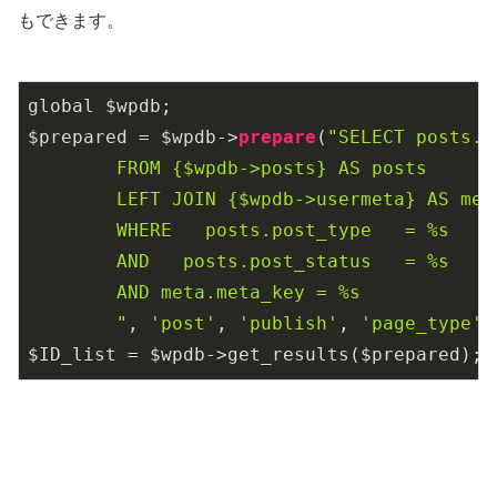
もできます。
global $wpdb;

$prepared = $wpdb->
prepare
(
"SELECT posts.I
 	FROM {$wpdb->posts} AS posts

      	LEFT JOIN {$wpdb->usermeta} AS meta ON posts.ID = meta.post_id

      	WHERE   posts.post_type   = %s

      	AND   posts.post_status   = %s

      	AND meta.meta_key = %s

      	"
, 
'post'
, 
'publish'
, 
'page_type'
)

$ID_list = $wpdb->get_results($prepared);