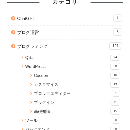
カテゴリ
【git】deletedファイルを git
【Python】Subprocessで別の
【CSS】画像を横幅いっぱいに
add する方法
ファイルを実行！同期・非同期
表示するテクニック
ChatGPT
1
処理の検証
41 views
2 views
22882 views
ブログ運営
6
【Python】Subprocessで別の
Node.js のバージョンアップ手
【CSS】画像を横幅いっぱいに
ファイルを実行！同期・非同期
順【Mac】
表示するテクニック
プログラミング
191
処理の検証
2 views
20006 views
35 views
Qiita
24
【JavaScript】iframeのコンテ
React プロジェクトの関数名や
Jupyter Notebook を「.py」の
WordPress
58
ンツの読み込みが終わったらイ
ファイルの命名規則Tips
Pythonで実行可能なコードに変
ベントを発火する
換する
32 views
Cocoon
16
2 views
16290 views
カスタマイズ
13
【JavaScript】iframeのコンテ
WordPress 編集画面を便利にカ
yml ファイルから Anaconda 仮
ブロックエディター
1
ンツの読み込みが終わったらイ
スタマイズ！add_meta_boxes
想環境をつくる
ベントを発火する
の使い方と応用
15967 views
プラグイン
11
26 views
2 views
基礎知識
15
【無料】ブラウザでPDFに透か
【JavaScript】iframeのコンテ
【React】フォルダ構成のベス
ツール
6
し文字を追加できる「PDF透か
ンツの読み込みが終わったらイ
トプラクティス
しメーカー」をリリース
ベントを発火する
2 views
バックエンド
58