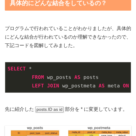
具体的にどんな結合をしているの？
プログラムで行われていることがわかりましたが、具体的
にどんな結合が行われているのか理解できなかったので、
下記コードを図解してみました。
SELECT
 *

FROM
 wp_posts 
AS
 posts

LEFT
JOIN
 wp_postmeta 
AS
 meta 
ON
 p
先に紹介した
部分を * に変更しています。
posts.ID as id