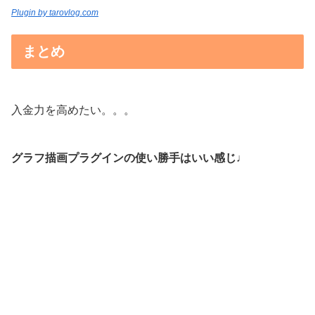
Plugin by tarovlog.com
まとめ
入金力を高めたい。。。
グラフ描画プラグインの使い勝手はいい感じ
♩