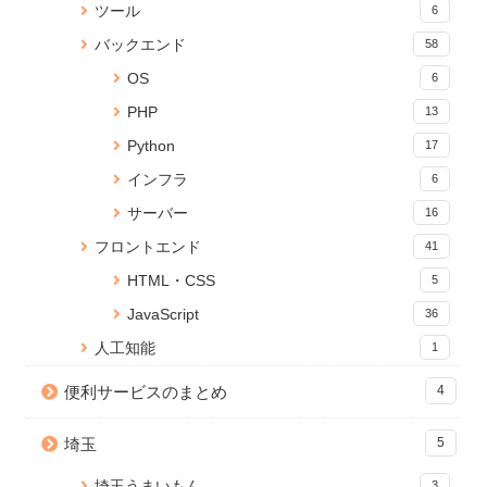
ポップアップ完了を親ページへ
ツール
6
し文字を追加できる「PDF透か
ンツの読み込みが終わったらイ
安全に伝える方法
しメーカー」をリリース
ベントを発火する
バックエンド
5 views
58
19 views
15213 views
OS
6
Anaconda のアップデートが終
Cannot connect to the Docker
wp db cli でMySQLデータベー
PHP
13
わらないときの対処法
daemon でDockerコマンドが効
スに超簡単ログイン
かないときの対処法
16 views
5 views
Python
17
14626 views
インフラ
6
Jupyter Notebookに現在のメモ
jQuery ページスクロールでコン
Reactページの読み込みが終わ
サーバー
16
リ使用量を表示する
テンツをふわっとフェードイン
るまでの間ローディングを表示
15 views
4 views
する
フロントエンド
41
14094 views
HTML・CSS
5
PDFに画像（ロゴ）を貼ること
【Python】ファイルやフォルダ
React onClick イベントで引数
JavaScript
ができる無料Webサービス「ピ
の存在を確認する方法
36
を渡す方法
タロゴPDFメーカー」を公開し
4 views
13502 views
人工知能
1
ました
14 views
便利サービスのまとめ
JavaScriptにおける変数の代入:
4
Node.js のバージョンアップ手
プリミティブ型とオブジェクト
【Python】PandasでSQLや
順【Mac】
型の違いと対策方法
Queryを実行する
埼玉
5
10912 views
4 views
11 views
埼玉うまいもん
3