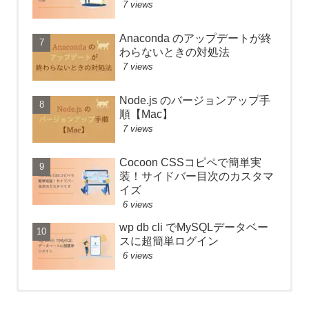
7 views
Anaconda のアップデートが終
わらないときの対処法
7 views
Node.js のバージョンアップ手
順【Mac】
7 views
Cocoon CSSコピペで簡単実
装！サイドバー目次のカスタマ
イズ
6 views
wp db cli でMySQLデータベー
スに超簡単ログイン
6 views
【React】フォルダ構成のベス
Anaconda のアップデートが終
【React】フォルダ構成のベス