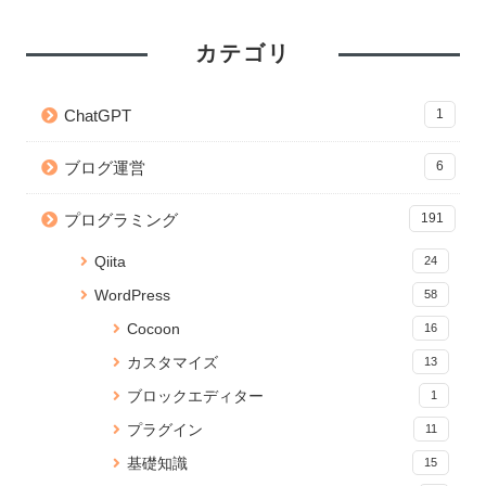
トプラクティス
わらないときの対処法
トプラクティス
53 views
26267 views
7 views
カテゴリ
【git】deletedファイルを git
【Python】Subprocessで別の
Cocoon CSSコピペで簡単実
add する方法
ファイルを実行！同期・非同期
装！サイドバー目次のカスタマ
ChatGPT
1
処理の検証
イズ
41 views
22881 views
5 views
ブログ運営
6
【Python】Subprocessで別の
【CSS】画像を横幅いっぱいに
Node.js のバージョンアップ手
ファイルを実行！同期・非同期
表示するテクニック
順【Mac】
プログラミング
191
処理の検証
20004 views
5 views
35 views
Qiita
24
React プロジェクトの関数名や
Jupyter Notebook を「.py」の
【Python】フォルダ内の全ファ
WordPress
58
ファイルの命名規則Tips
Pythonで実行可能なコードに変
イルパスを再帰的に取得する方
換する
法
31 views
Cocoon
16
16290 views
5 views
カスタマイズ
13
【JavaScript】iframeのコンテ
yml ファイルから Anaconda 仮
【Python】CSVファイルの文字
ブロックエディター
1
ンツの読み込みが終わったらイ
想環境をつくる
列をカンマ区切りの配列に変換
ベントを発火する
する
15967 views
プラグイン
11
25 views
5 views
基礎知識
15
【無料】ブラウザでPDFに透か
【JavaScript】iframeのコンテ