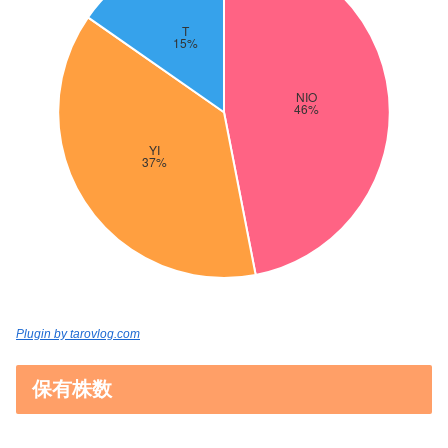
Plugin by tarovlog.com
保有株数