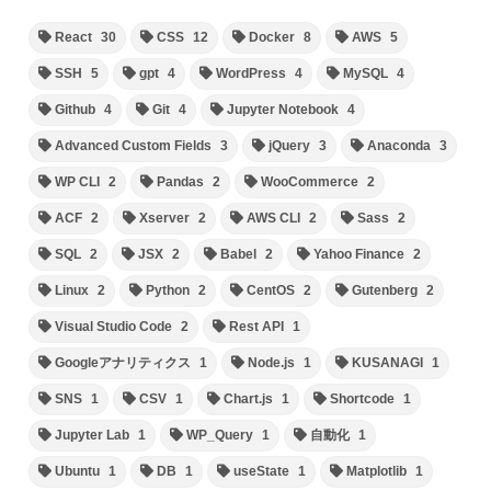
React
30
CSS
12
Docker
8
AWS
5
SSH
5
gpt
4
WordPress
4
MySQL
4
Github
4
Git
4
Jupyter Notebook
4
Advanced Custom Fields
3
jQuery
3
Anaconda
3
WP CLI
2
Pandas
2
WooCommerce
2
ACF
2
Xserver
2
AWS CLI
2
Sass
2
SQL
2
JSX
2
Babel
2
Yahoo Finance
2
Linux
2
Python
2
CentOS
2
Gutenberg
2
Visual Studio Code
2
Rest API
1
Googleアナリティクス
1
Node.js
1
KUSANAGI
1
SNS
1
CSV
1
Chart.js
1
Shortcode
1
Jupyter Lab
1
WP_Query
1
自動化
1
Ubuntu
1
DB
1
useState
1
Matplotlib
1