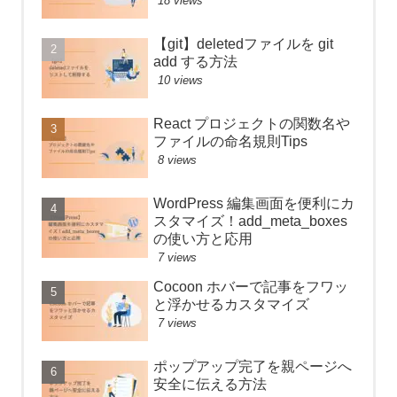
18 views
【git】deletedファイルを git
add する方法
10 views
React プロジェクトの関数名や
ファイルの命名規則Tips
8 views
WordPress 編集画面を便利にカ
スタマイズ！add_meta_boxes
の使い方と応用
7 views
Cocoon ホバーで記事をフワッ
と浮かせるカスタマイズ
7 views
ポップアップ完了を親ページへ
安全に伝える方法