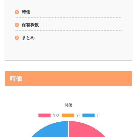
時価
保有株数
まとめ
時価