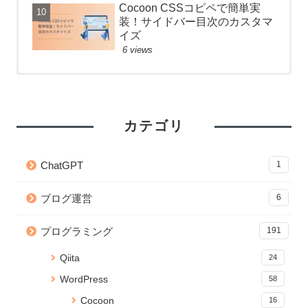
Cocoon CSSコピペで簡単実
装！サイドバー目次のカスタマ
イズ
6 views
【React】フォルダ構成のベス
Anaconda のアップデートが終
Node.js のバージョンアップ手
トプラクティス
わらないときの対処法
順【Mac】
52 views
26267 views
2 views
カテゴリ
【git】deletedファイルを git
【Python】Subprocessで別の
【CSS】画像を横幅いっぱいに
add する方法
ファイルを実行！同期・非同期
表示するテクニック
ChatGPT
1
処理の検証
41 views
2 views
22882 views
ブログ運営
6
【Python】Subprocessで別の
【JavaScript】iframeのコンテ
【CSS】画像を横幅いっぱいに
ファイルを実行！同期・非同期
ンツの読み込みが終わったらイ
表示するテクニック
プログラミング
191
処理の検証
ベントを発火する
20006 views
35 views
2 views
Qiita
24
React プロジェクトの関数名や
Jupyter Notebook を「.py」の
WordPress 編集画面を便利にカ
WordPress
58
ファイルの命名規則Tips
Pythonで実行可能なコードに変
スタマイズ！add_meta_boxes
換する
の使い方と応用
32 views
Cocoon
16