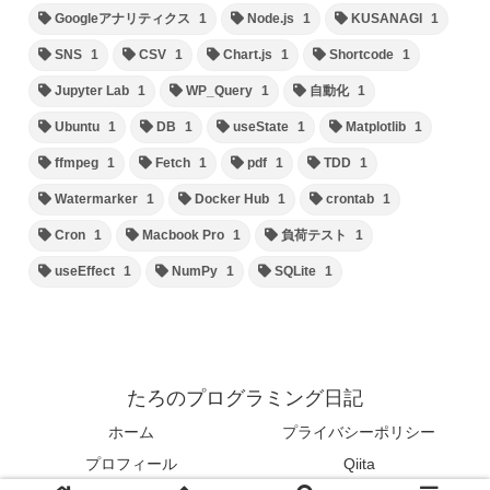
Googleアナリティクス
1
Node.js
1
KUSANAGI
1
SNS
1
CSV
1
Chart.js
1
Shortcode
1
Jupyter Lab
1
WP_Query
1
自動化
1
Ubuntu
1
DB
1
useState
1
Matplotlib
1
ffmpeg
1
Fetch
1
pdf
1
TDD
1
Watermarker
1
Docker Hub
1
crontab
1
Cron
1
Macbook Pro
1
負荷テスト
1
useEffect
1
NumPy
1
SQLite
1
たろのプログラミング日記
ホーム
プライバシーポリシー
プロフィール
Qiita