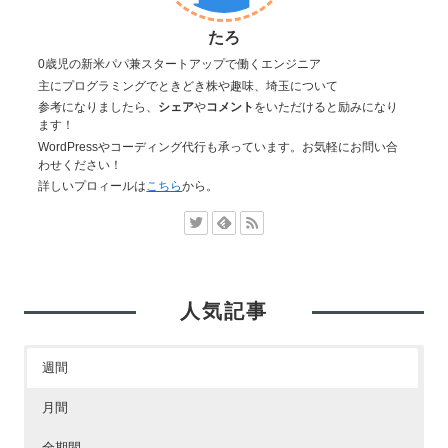
たろ
0歳児の新米パパ兼スタートアップで働くエンジニア
主にプログラミングでときどき株や趣味、埼玉について
参考になりましたら、
シェア
や
コメント
をいただけると励みになり
ます！
WordPressやコーディング代行も承っています。お気軽にお問い合
わせください！
詳しいプロィールは
こちら
から。
人気記事
週間
月間
全期間