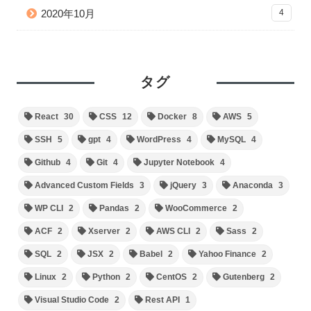
2020年10月
4
タグ
React
30
CSS
12
Docker
8
AWS
5
SSH
5
gpt
4
WordPress
4
MySQL
4
Github
4
Git
4
Jupyter Notebook
4
Advanced Custom Fields
3
jQuery
3
Anaconda
3
WP CLI
2
Pandas
2
WooCommerce
2
ACF
2
Xserver
2
AWS CLI
2
Sass
2
SQL
2
JSX
2
Babel
2
Yahoo Finance
2
Linux
2
Python
2
CentOS
2
Gutenberg
2
Visual Studio Code
2
Rest API
1