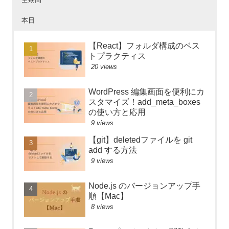
本日
【React】フォルダ構成のベス
トプラクティス
20 views
WordPress 編集画面を便利にカ
スタマイズ！add_meta_boxes
の使い方と応用
9 views
【git】deletedファイルを git
add する方法
9 views
Node.js のバージョンアップ手
順【Mac】
8 views