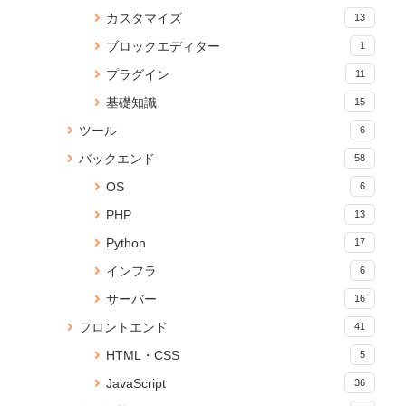
16290 views
2 views
カスタマイズ
13
【JavaScript】iframeのコンテ
yml ファイルから Anaconda 仮
Cocoon SNS フォローボタンを
ブロックエディター
1
ンツの読み込みが終わったらイ
想環境をつくる
カスタマイズ
ベントを発火する
15967 views
2 views
プラグイン
11
26 views
基礎知識
15
【無料】ブラウザでPDFに透か
【JavaScript】iframeのコンテ
【React】フォルダ構成のベス
ツール
6
し文字を追加できる「PDF透か
ンツの読み込みが終わったらイ
トプラクティス
しメーカー」をリリース
ベントを発火する
2 views
バックエンド
58
19 views
15215 views
OS
6
xargsコマンドで標準出力をパ
Jupyter Notebookに現在のメモ
Cannot connect to the Docker
PHP
13
イプしてコマンドを実行
リ使用量を表示する
daemon でDockerコマンドが効
1 view
かないときの対処法
15 views
Python
17
14626 views
インフラ
6
【WordPress】KUSANAGIと
Anaconda のアップデートが終
Reactページの読み込みが終わ
PHPのバージョンアップ方法
サーバー
16
わらないときの対処法
るまでの間ローディングを表示
1 view
15 views
する
フロントエンド
41
14094 views
HTML・CSS
5
PDFに画像（ロゴ）を貼ること
PDFに画像（ロゴ）を貼ること
React onClick イベントで引数
ができる無料Webサービス「ピ
JavaScript
ができる無料Webサービス「ピ
36
を渡す方法
タロゴPDFメーカー」を公開し
タロゴPDFメーカー」を公開し