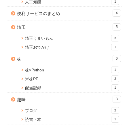
13502 views
人工知能
1
ました
ました
1 view
14 views
便利サービスのまとめ
4
Node.js のバージョンアップ手
【WordPress】SQL テーブルを
WordPress 編集画面を便利にカ
順【Mac】
結合して情報を取得する
スタマイズ！add_meta_boxes
埼玉
5
10914 views
1 view
の使い方と応用
13 views
埼玉うまいもん
3
埼玉おでかけ
1
株
6
株×Python
1
米株PF
2
配当記録
1
趣味
3
ブログ
2
読書・本
1