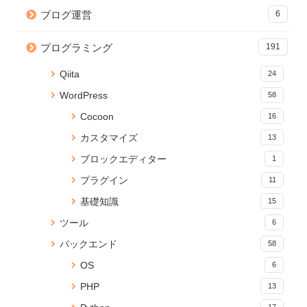
22881 views
5 views
ブログ運営
6
【Python】Subprocessで別の
【CSS】画像を横幅いっぱいに
【Python】CSVファイルの文字
ファイルを実行！同期・非同期
表示するテクニック
列をカンマ区切りの配列に変換
プログラミング
191
処理の検証
する
20004 views
35 views
5 views
Qiita
24
React プロジェクトの関数名や
Jupyter Notebook を「.py」の
wp db cli でMySQLデータベー
WordPress
58
ファイルの命名規則Tips
Pythonで実行可能なコードに変
スに超簡単ログイン
換する
31 views
Cocoon
16
5 views
16290 views
カスタマイズ
13
【JavaScript】iframeのコンテ
yml ファイルから Anaconda 仮
ポップアップ完了を親ページへ
ブロックエディター
1
ンツの読み込みが終わったらイ
想環境をつくる
安全に伝える方法
ベントを発火する
15967 views
5 views
プラグイン
11
25 views
基礎知識
15
【無料】ブラウザでPDFに透か
【JavaScript】iframeのコンテ
Node.js のバージョンアップ手
ツール
6
し文字を追加できる「PDF透か
ンツの読み込みが終わったらイ
順【Mac】
しメーカー」をリリース
ベントを発火する
5 views
バックエンド
58
19 views
15213 views
OS
6
Cocoon CSSコピペで簡単実
Anaconda のアップデートが終
Cannot connect to the Docker
PHP
13
装！サイドバー目次のカスタマ
わらないときの対処法
daemon でDockerコマンドが効
イズ
かないときの対処法
16 views