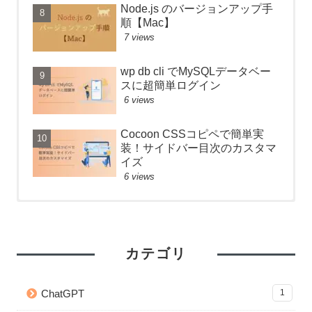
Node.js のバージョンアップ手
順【Mac】
7 views
wp db cli でMySQLデータベー
スに超簡単ログイン
6 views
Cocoon CSSコピペで簡単実
装！サイドバー目次のカスタマ
イズ
6 views
【React】フォルダ構成のベス
Anaconda のアップデートが終
【React】フォルダ構成のベス
トプラクティス
わらないときの対処法
トプラクティス
53 views
26267 views
7 views
カテゴリ
【git】deletedファイルを git
【Python】Subprocessで別の
【Python】フォルダ内の全ファ
add する方法
ファイルを実行！同期・非同期
イルパスを再帰的に取得する方
ChatGPT
1
処理の検証
法
41 views