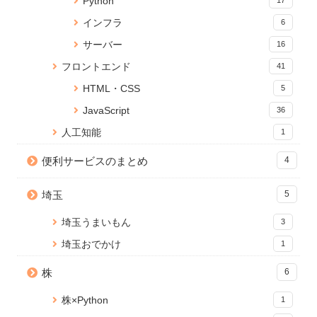
Python
17
5 views
14626 views
インフラ
6
Jupyter Notebookに現在のメモ
jQuery ページスクロールでコン
Reactページの読み込みが終わ
サーバー
16
リ使用量を表示する
テンツをふわっとフェードイン
るまでの間ローディングを表示
15 views
4 views
する
フロントエンド
41
14094 views
HTML・CSS
5
PDFに画像（ロゴ）を貼ること
【WordPress】SQL テーブルを
React onClick イベントで引数
JavaScript
ができる無料Webサービス「ピ
結合して情報を取得する
36
を渡す方法
タロゴPDFメーカー」を公開し
4 views
13502 views
人工知能
1
ました
14 views
便利サービスのまとめ
JavaScriptにおける変数の代入:
4
Node.js のバージョンアップ手
プリミティブ型とオブジェクト
WordPress 編集画面を便利にカ
順【Mac】
型の違いと対策方法
スタマイズ！add_meta_boxes
埼玉
5
10912 views
4 views
の使い方と応用
11 views
埼玉うまいもん
3
埼玉おでかけ
1
株
6
株×Python
1