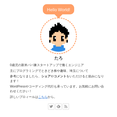
Hello World!
たろ
0歳児の新米パパ兼スタートアップで働くエンジニア
主にプログラミングでときどき株や趣味、埼玉について
参考になりましたら、
シェア
や
コメント
をいただけると励みになり
ます！
WordPressやコーディング代行も承っています。お気軽にお問い合
わせください！
詳しいプロィールは
こちら
から。