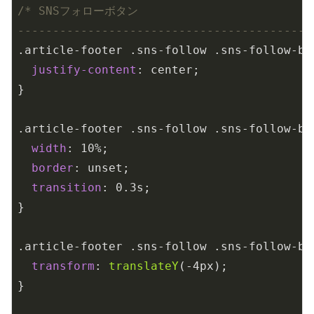
/* SNSフォローボタン

------------------------------------------
.article-footer
.sns-follow
.sns-follow-bu
justify-content
: center;

}

.article-footer
.sns-follow
.sns-follow-bu
width
: 
10%
;

border
: unset;

transition
: 
0.3s
;

}

.article-footer
.sns-follow
.sns-follow-bu
transform
: 
translateY
(-4px);

}
