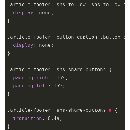
.article-footer
.sns-follow
.sns-follow-bu
display
: none;

}

.article-footer
.button-caption
.button-ca
display
: none;

}

.article-footer
.sns-share-buttons
 {

padding-right
: 
15%
;

padding-left
: 
15%
;

}

.article-footer
.sns-share-buttons
a
 {

transition
: 
0.4s
;

}
